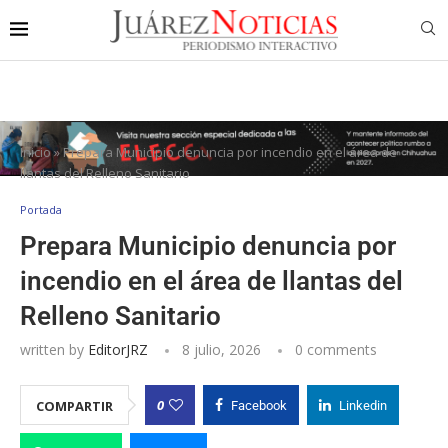
Inicio
»
Prepara Municipio denuncia por incendio en el área de
llantas del Relleno Sanitario
Portada
Prepara Municipio denuncia por
incendio en el área de llantas del
Relleno Sanitario
written by
EditorJRZ
8 julio, 2026
0 comments
0
COMPARTIR
Facebook
Linkedin