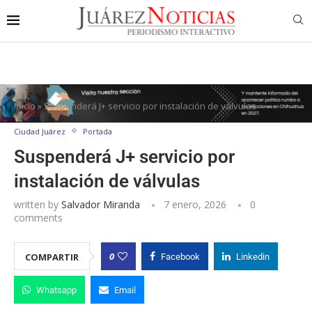
Inicio
»
Suspenderá J+ servicio por instalación de válvulas
Ciudad Juárez
Portada
Suspenderá J+ servicio por
instalación de válvulas
written by
Salvador Miranda
7 enero, 2026
0
comments
0
COMPARTIR
Facebook
Linkedin
Whatsapp
Email