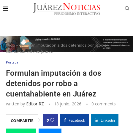
Inicio
»
Formulan imputación a dos detenidos por robo a
cuentahabiente en Juárez
Portada
Formulan imputación a dos
detenidos por robo a
cuentahabiente en Juárez
written by
EditorJRZ
18 junio, 2026
0 comments
0
COMPARTIR
Facebook
Linkedin