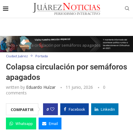
Inicio
»
Colapsa circulación por semáforos apagados
Ciudad Juárez
Portada
Colapsa circulación por semáforos
apagados
written by
Eduardo Huízar
11 junio, 2026
0
comments
0
COMPARTIR
Facebook
Linkedin
Whatsapp
Email