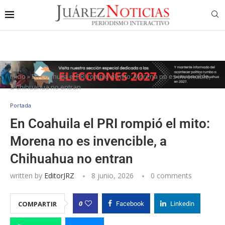
Inicio
»
En Coahuila el PRI rompió el mito: Morena no es invencible,
a Chihuahua no entran
Portada
En Coahuila el PRI rompió el mito:
Morena no es invencible, a
Chihuahua no entran
written by
EditorJRZ
8 junio, 2026
0 comments
0
COMPARTIR
Facebook
Linkedin