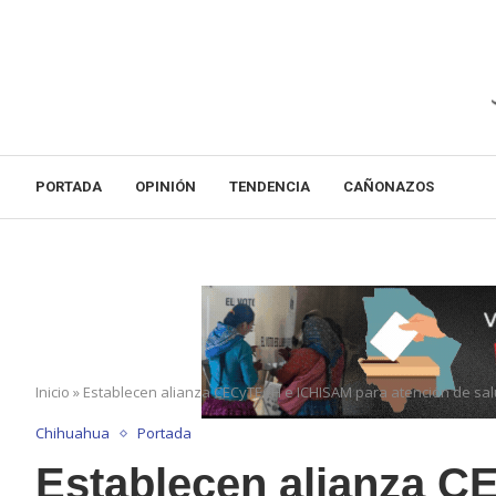
PORTADA
OPINIÓN
TENDENCIA
CAÑONAZOS
Inicio
»
Establecen alianza CECyTECH e ICHISAM para atención de sa
Chihuahua
Portada
Establecen alianza 