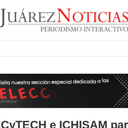
lud mental
CECyTECH e ICHISAM pa