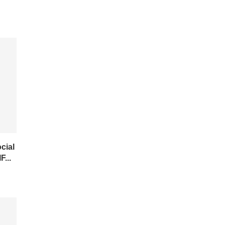
cial
F...