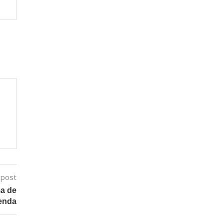
 post
ma de
ienda