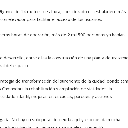
 Gigante de 14 metros de altura, considerado el resbaladero más
con elevador para facilitar el acceso de los usuarios.
imeras horas de operación, más de 2 mil 500 personas ya habían
desarrollo, entre ellas la construcción de una planta de tratami
ral del espacio.
rategia de transformación del suroriente de la ciudad, donde ta
Camandari, la rehabilitación y ampliación de vialidades, la
cuidado infantil, mejoras en escuelas, parques y acciones
gada. No hay un solo peso de deuda aquí y eso nos da mucha
 ya fue cubierta con recursos municipales”, comentó.