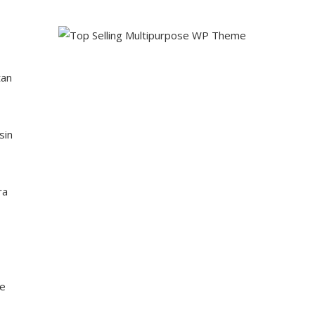
tan
sin
ra
de