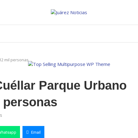
12 mil personas
Cuéllar Parque Urbano
l personas
s
Whatsapp
Email