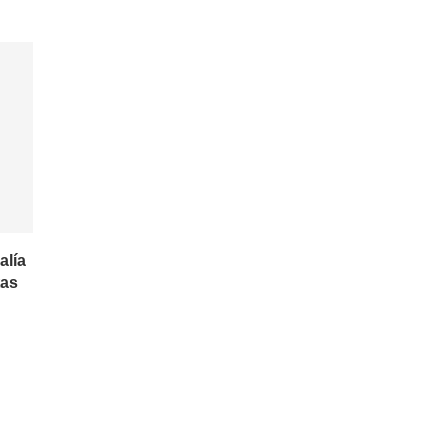
alía
tas