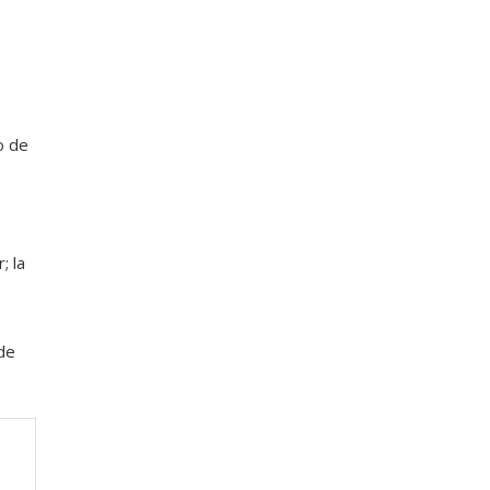
o de
; la
de