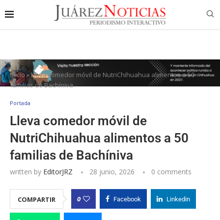
Inicio
»
Lleva comedor móvil de NutriChihuahua alimentos a 50
familias de Bachíniva
Portada
Lleva comedor móvil de
NutriChihuahua alimentos a 50
familias de Bachíniva
written by
EditorJRZ
28 junio, 2026
0 comments
0
COMPARTIR
Facebook
Linkedin