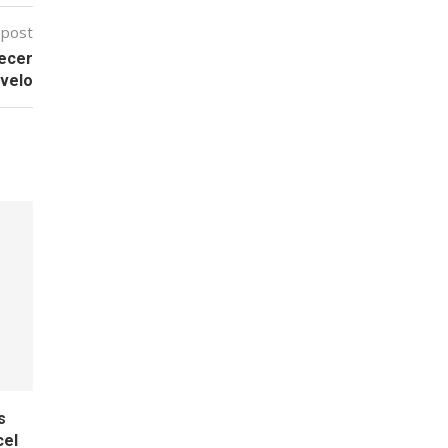
 post
recer
 velo
s
cel