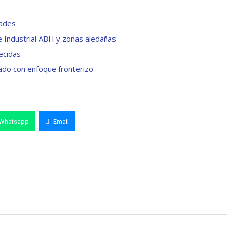
dades
 Industrial ABH y zonas aledañas
ecidas
rado con enfoque fronterizo
Whatsapp
Email