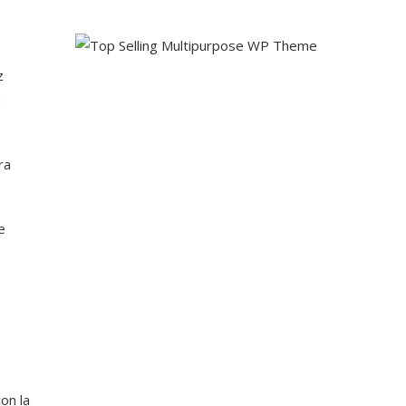
z
a
ra
e
on la