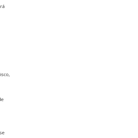
ará
e
isco,
de
nse