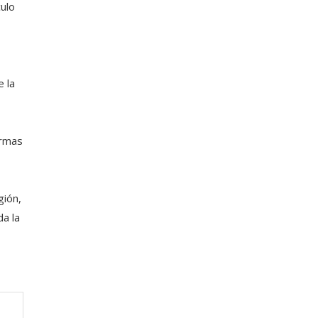
ulo
e la
ormas
gión,
da la