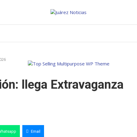
026
ión: llega Extravaganza
Whatsapp
Email